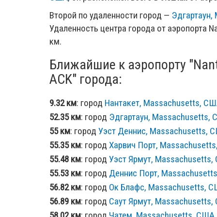
Второй по удаленности город —
Эдгартаун,
Удаленность центра города от аэропорта Na
км.
Ближайшие к аэропорту "Nant
ACK" города:
9.32 км
: город
Нантакет, Massachusetts, С
52.35 км
: город
Эдгартаун, Massachusetts,
55 км
: город
Уэст Деннис, Massachusetts, 
55.35 км
: город
Харвич Порт, Massachusett
55.48 км
: город
Уэст Ярмут, Massachusetts,
55.53 км
: город
Деннис Порт, Massachusett
56.82 км
: город
Ок Блафс, Massachusetts, 
56.89 км
: город
Саут Ярмут, Massachusetts,
58.02 км
: город
Чатем, Massachusetts, США