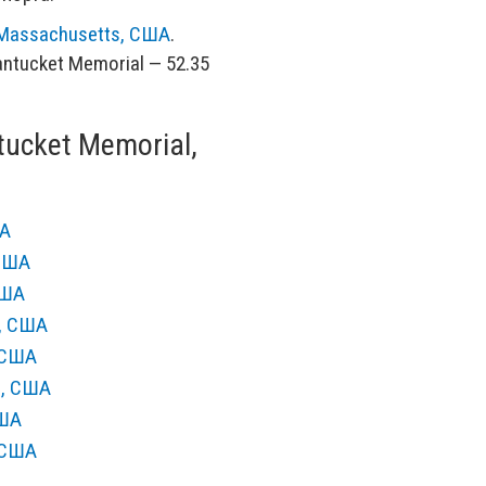
 Massachusetts, США
.
ntucket Memorial — 52.35
ucket Memorial,
ША
 США
США
s, США
 США
s, США
США
 США