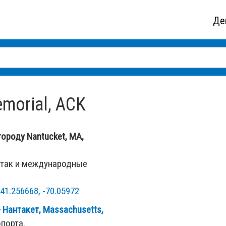
Де
morial, ACK
городу Nantucket, MA,
 так и международные
41.256668, -70.05972
—
Нантакет, Massachusetts,
порта.