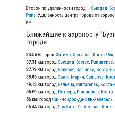
Второй по удаленности город —
Сьюдад Корт
Рика
. Удаленность центра города от аэропо
км.
Ближайшие к аэропорту "Буэн
города:
30.5 км
: город
Фатима, San Jose, Коста-Рик
37.31 км
: город
Сьюдад Кортес, Puntarenas,
37.79 км
: город
Боливия, San Jose, Коста-Р
38.85 км
: город
Санта-Мария, San Jose, Кос
49.13 км
: город
Бальена, Puntarenas, Коста-
55.59 км
: город
Потреро, Puntarenas, Коста
56 км
: город
Сан-Исидро-де-Эль-Хенераль, 
66.44 км
: город
Сан Вито, Puntarenas, Коста