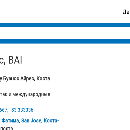
Де
, BAI
у Буэнос Айрес, Коста
 так и международные
667, -83.333336
—
Фатима, San Jose, Коста-
порта.