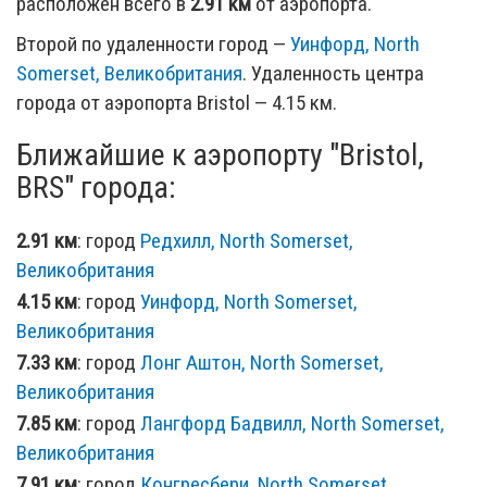
расположен всего в
2.91 км
от аэропорта.
Второй по удаленности город —
Уинфорд, North
Somerset, Великобритания
. Удаленность центра
города от аэропорта Bristol — 4.15 км.
Ближайшие к аэропорту "Bristol,
BRS" города:
2.91 км
: город
Редхилл, North Somerset,
Великобритания
4.15 км
: город
Уинфорд, North Somerset,
Великобритания
7.33 км
: город
Лонг Аштон, North Somerset,
Великобритания
7.85 км
: город
Лангфорд Бадвилл, North Somerset,
Великобритания
7.91 км
: город
Конгресбери, North Somerset,