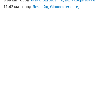
11.47 км
: город
Лечлейд, Gloucestershire,
Великобритания
13.35 км
: город
Фарингдон, Oxfordshire,
Великобритания
13.35 км
: город
Шиптон, Oxfordshire, Великобритания
13.35 км
: город
Шиптон-андер-Уайчвуд, Oxfordshire,
Великобритания
16.2 км
: город
Чиппинг-Нортон, Oxfordshire,
Великобритания
17.11 км
: город
Грэйт Риссингтон, Oxfordshire,
Великобритания
17.54 км
: город
Фэйрфорд, Gloucestershire,
Великобритания
18.2 км
: город
Бледингтон, Oxfordshire,
Великобритания