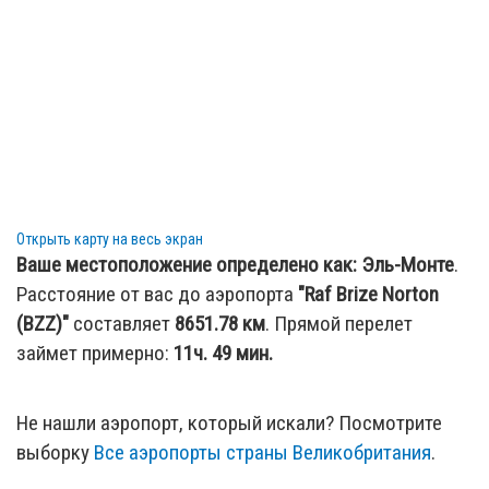
18.48 км
: город
Чарлбери, Oxfordshire,
Великобритания
18.97 км
: город
Бибери, York, Великобритания
20.17 км
: город
Кингем, Lancashire, Великобритания
20.58 км
: город
Бартон, Oxfordshire, Великобритания
20.69 км
: город
Шрайвенхем, Oxfordshire,
Великобритания
21.51 км
: город
Блейдон, Oxfordshire,
Открыть карту на весь экран
Великобритания
Ваше местоположение определено как:
Эль-Монте
.
21.98 км
: город
Нортлич, Gloucestershire,
Расстояние от вас до аэропорта
"Raf Brize Norton
Великобритания
(BZZ)"
составляет
8651.78
км
. Прямой перелет
22.3 км
: город
Лоуэр Слотер, Oxfordshire,
займет примерно:
11ч. 49 мин.
Великобритания
22.31 км
: город
Вулстон, Oxfordshire, Великобритания
Не нашли аэропорт, который искали? Посмотрите
24.49 км
: город
Кингстон Багпуайз, Oxfordshire,
выборку
Все аэропорты страны Великобритания
.
Великобритания