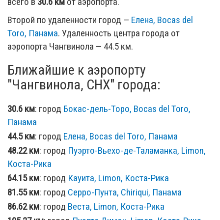
всего в
30.6 км
от аэропорта.
Второй по удаленности город —
Елена, Bocas del
Toro, Панама
. Удаленность центра города от
аэропорта Чангвинола — 44.5 км.
Ближайшие к аэропорту
"Чангвинола, CHX" города:
30.6 км
: город
Бокас-дель-Торо, Bocas del Toro,
Панама
44.5 км
: город
Елена, Bocas del Toro, Панама
48.22 км
: город
Пуэрто-Вьехо-де-Таламанка, Limon,
Коста-Рика
64.15 км
: город
Кауита, Limon, Коста-Рика
81.55 км
: город
Серро-Пунта, Chiriqui, Панама
86.62 км
: город
Веста, Limon, Коста-Рика