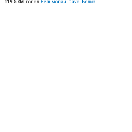
119.5 км
: город
Бельмопан, Cayo, Белиз
125.43 км
: город
Хопкинс, Stann Creek, Белиз