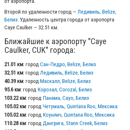
от аэропорта.
Второй по удаленности город —
Ледивиль, Belize,
Белиз
. Удаленность центра города от аэропорта
Caye Caulker — 32.51 км.
Ближайшие к аэропорту "Caye
Caulker, CUK" города:
21.01 км
: город
Сан-Педро, Belize, Белиз
32.51 км
: город
Ледивиль, Belize, Белиз
40.39 км
: город
Маскалл, Belize, Белиз
95.6 км
: город
Корозал, Corozal, Белиз
103.22 км
: город
Панама, Cayo, Белиз
105.02 км
: город
Четумаль, Quintana Roo, Мексика
105.02 км
: город
Коунлич, Quintana Roo, Мексика
110.28 км
: город
Дангрига, Stann Creek, Белиз