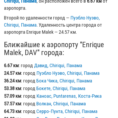
Chiriqui, Панама
, он расположен всего в
6.67 км
от
аэропорта.
Второй по удаленности город —
Пуэбло Нуэво,
Chiriqui, Панама
. Удаленность центра города от
аэропорта Enrique Malek — 24.57 км.
Ближайшие к аэропорту "Enrique
Malek, DAV" города:
6.67 км
: город
Давид, Chiriqui, Панама
24.57 км
: город
Пуэбло Нуэво, Chiriqui, Панама
36.24 км
: город
Бока Чика, Chiriqui, Панама
53.38 км
: город
Бокете, Chiriqui, Панама
57.09 км
: город
Каноас, Puntarenas, Коста-Рика
57.57 км
: город
Волкан, Chiriqui, Панама
64.73 км
: город
Серро-Пунта, Chiriqui, Панама