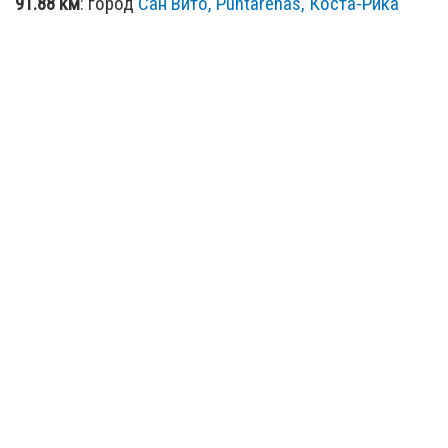
91.88 км
: город
Сан Вито, Puntarenas, Коста-Рика