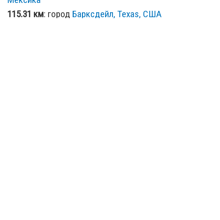
115.31 км
: город
Барксдейл, Texas, США
125.61 км
: город
Рокспрингс, Texas, США
134.52 км
: город
Эль Индио, Texas, США
153.34 км
: город
Драйден, Texas, США