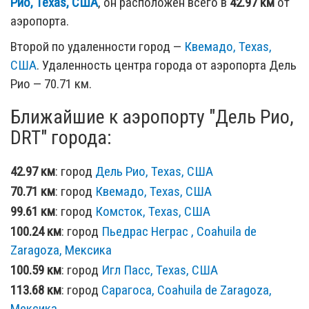
Рио, Texas, США
, он расположен всего в
42.97 км
от
аэропорта.
Второй по удаленности город —
Квемадо, Texas,
США
. Удаленность центра города от аэропорта Дель
Рио — 70.71 км.
Ближайшие к аэропорту "Дель Рио,
DRT" города:
42.97 км
: город
Дель Рио, Texas, США
70.71 км
: город
Квемадо, Texas, США
99.61 км
: город
Комсток, Texas, США
100.24 км
: город
Пьедрас Неграс , Coahuila de
Zaragoza, Мексика
100.59 км
: город
Игл Пасс, Texas, США
113.68 км
: город
Сарагоса, Coahuila de Zaragoza,
Мексика