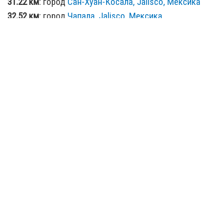
31.22 км
: город
Сан-Хуан-Косала, Jalisco, Мексика
32.52 км
: город
Чапала, Jalisco, Мексика
34.42 км
: город
Хокотепек, Jalisco, Мексика
37.21 км
: город
Касабланка, Jalisco, Мексика