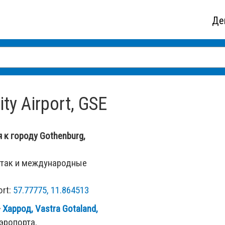
Де
ty Airport, GSE
я к городу Gothenburg,
 так и международные
ort:
57.77775, 11.864513
—
Харрод, Vastra Gotaland,
эропорта.