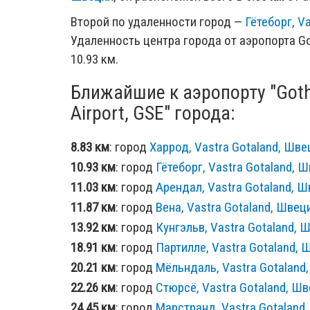
Второй по удаленности город —
Гётеборг, V
Удаленность центра города от аэропорта Got
10.93 км.
Ближайшие к аэропорту "Goth
Airport, GSE" города:
8.83 км
: город
Харрод, Vastra Gotaland, Шве
10.93 км
: город
Гётеборг, Vastra Gotaland, 
11.03 км
: город
Арендал, Vastra Gotaland, 
11.87 км
: город
Вена, Vastra Gotaland, Швец
13.92 км
: город
Кунгэльв, Vastra Gotaland, 
18.91 км
: город
Партилле, Vastra Gotaland, 
20.21 км
: город
Мёльндаль, Vastra Gotaland
22.26 км
: город
Стюрсё, Vastra Gotaland, Ш
24.45 км
: город
Марстранд, Vastra Gotaland