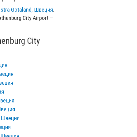
astra Gotaland, Швеция
.
henburg City Airport —
enburg City
ция
Швеция
Швеция
ия
Швеция
Швеция
, Швеция
веция
, Швеция