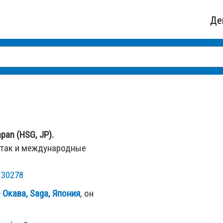
Де
pan (HSG, JP).
 так и международные
.30278
—
Окава, Saga, Япония
, он