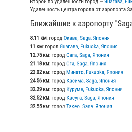
Второй по удаленности город —
Янагава, Fu
Удаленность центра города от аэропорта Sa
Ближайшие к аэропорту "Saga
8.11 км
: город
Окава, Saga, Япония
11 км
: город
Янагава, Fukuoka, Япония
12.75 км
: город
Сага, Saga, Япония
21.18 км
: город
Оги, Saga, Япония
23.02 км
: город
Минато, Fukuoka, Япония
24.56 км
: город
Касима, Saga, Япония
32.29 км
: город
Куруме, Fukuoka, Япония
32.52 км
: город
Касуга, Saga, Япония
32.55 км
: город
Такео, Saga, Япония
36.43 км
: город
Уресино, Saga, Япония
37.11 км
: город
Тосу, Saga, Япония
43.29 км
: город
Тамана, Kumamoto, Япония