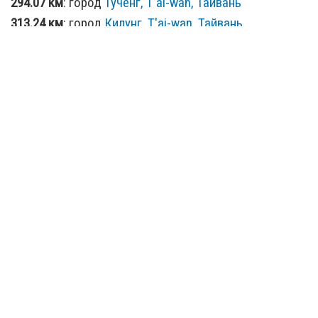
294.07 км
: город
Тученг, T'ai-wan, Тайвань
313.24 км
: город
Килунг, T'ai-wan, Тайвань
322.4 км
: город
Хуалянь, T'ai-wan, Тайвань
325.87 км
: город
Нью-Тайбэй, T'ai-pei, Тайвань
326.66 км
: город
Синьдянь, T'ai-pei, Тайвань
329.75 км
: город
Цзиньшань, T'ai-wan, Тайвань
330.03 км
: город
Синтиен, T'ai-wan, Тайвань
331.16 км
: город
Шоуфенг, T'ai-wan, Тайвань
334.04 км
: город
Тайбэй, T'ai-pei, Тайвань
334.04 км
: город
Бан-Чиао, T'ai-pei, Тайвань
337.73 км
: город
Ксинджанг, T'ai-pei, Тайвань
338.58 км
: город
Чанг Хо, T'ai-pei, Тайвань
348.89 км
: город
Даньшуй, T'ai-wan, Тайвань
349.16 км
: город
Тучэн Сити, T'ai-wan, Тайвань
350.9 км
: город
Линкоу, T'ai-wan, Тайвань
357.97 км
: город
Таоюань, T'ai-wan, Тайвань