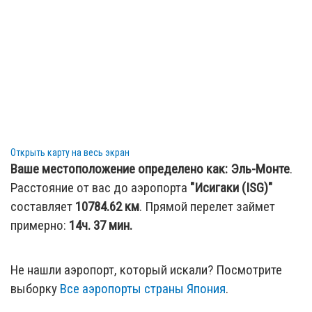
361.33 км
: город
Гуешан, T'ai-wan, Тайвань
374.99 км
: город
Юли, T'ai-wan, Тайвань
390.25 км
: город
Фули, T'ai-wan, Тайвань
405.8 км
: город
Кумедзима, Okinawa, Япония
412.99 км
: город
Сента, Okinawa, Япония
Открыть карту на весь экран
Ваше местоположение определено как:
Эль-Монте
.
Расстояние от вас до аэропорта
"Исигаки (ISG)"
составляет
10784.62
км
. Прямой перелет займет
примерно:
14ч. 37 мин.
Не нашли аэропорт, который искали? Посмотрите
выборку
Все аэропорты страны Япония
.