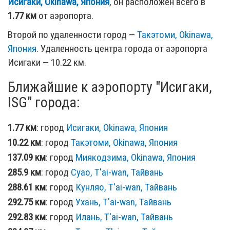
Исигаки, Okinawa, Япония
, он расположен всего в
1.77 км
от аэропорта.
Второй по удаленности город —
Такэтоми, Okinawa,
Япония
. Удаленность центра города от аэропорта
Исигаки — 10.22 км.
Ближайшие к аэропорту "Исигаки,
ISG" города:
1.77 км
: город
Исигаки, Okinawa, Япония
10.22 км
: город
Такэтоми, Okinawa, Япония
137.09 км
: город
Миякодзима, Okinawa, Япония
285.9 км
: город
Суао, T'ai-wan, Тайвань
288.61 км
: город
Кунляо, T'ai-wan, Тайвань
292.75 км
: город
Ухань, T'ai-wan, Тайвань
292.83 км
: город
Илань, T'ai-wan, Тайвань