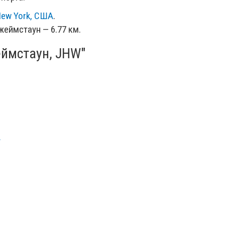
New York, США
.
жеймстаун — 6.77 км.
ймстаун, JHW"
А