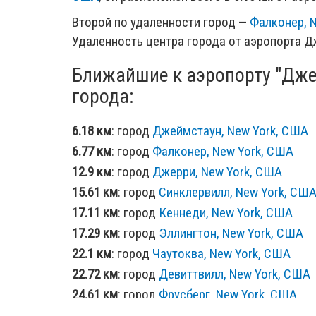
Второй по удаленности город —
Фалконер, 
Удаленность центра города от аэропорта Д
Ближайшие к аэропорту "Дже
города:
6.18 км
: город
Джеймстаун, New York, США
6.77 км
: город
Фалконер, New York, США
12.9 км
: город
Джерри, New York, США
15.61 км
: город
Синклервилл, New York, СШ
17.11 км
: город
Кеннеди, New York, США
17.29 км
: город
Эллингтон, New York, США
22.1 км
: город
Чаутоква, New York, США
22.72 км
: город
Девиттвилл, New York, США
24.61 км
: город
Фрусберг, New York, США