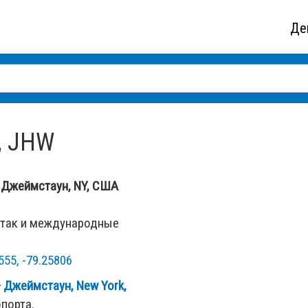
Де
, JHW
 Джеймстаун, NY, США
 так и международные
555, -79.25806
—
Джеймстаун, New York,
порта.