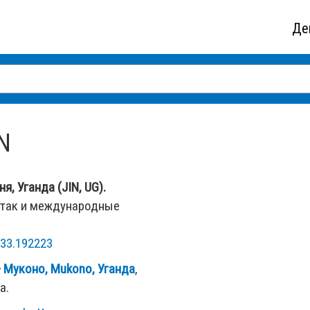
Де
N
, Уганда (JIN, UG).
 так и международные
 33.192223
—
Муконо, Mukono, Уганда
,
а.