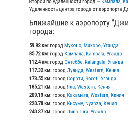
Второй по удаленности город —
Кампала, Ka
Удаленность центра города от аэропорта Д
Ближайшие к аэропорту "Джи
города:
59.92 км
: город
Муконо, Mukono, Уганда
85.72 км
: город
Кампала, Kampala, Уганда
112.4 км
: город
Энтеббе, Kalangala, Уганда
117.32 км
: город
Луанда, Western, Кения
173.55 км
: город
Сороти, Soroti, Уганда
185.21 км
: город
Яла, Western, Кения
209.19 км
: город
Какамега, Western, Кения
220.78 км
: город
Кисуму, Nyanza, Кения
240.37 км
: город
Лира, Lira, Уганда
301.46 км
: город
Букоба, Kagera, Танзания