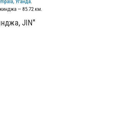
mpala, Уганда
.
жинджа — 85.72 км.
нджа, JIN"