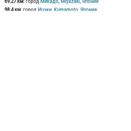
69.27 км
: город
Микадо, Miyazaki, Япония
98.4 км
: город
Ицуки, Kumamoto, Япония