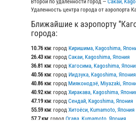
Второй по удаленности город —
Сакаи, Kago
Удаленность центра города от аэропорта К
Ближайшие к аэропорту "Каг
города:
10.76 км
: город
Киришима, Kagoshima, Япон
26.43 км
: город
Сакаи, Kagoshima, Япония
36.81 км
: город
Кагосима, Kagoshima, Япони
40.56 км
: город
Иидзука, Kagoshima, Япония
40.86 км
: город
Мияконодзё, Miyazaki, Япон
40.92 км
: город
Хиракава, Kagoshima, Япони
47.19 км
: город
Сендай, Kagoshima, Япония
55.59 км
: город
Хитоёси, Kumamoto, Япония
57.7 км
: город
Огава, Kumamoto, Япония
65.96 км
: город
Минамата, Kumamoto, Япон