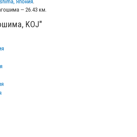
shima, Япония
.
агошима — 26.43 км.
ошима, KOJ"
ия
я
ия
я
ия