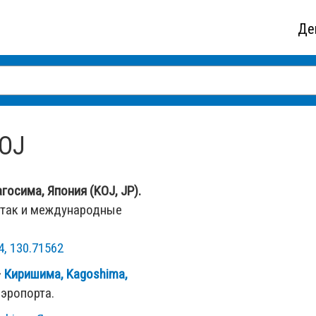
Де
KOJ
госима, Япония (KOJ, JP).
 так и международные
4, 130.71562
—
Киришима, Kagoshima,
аэропорта.