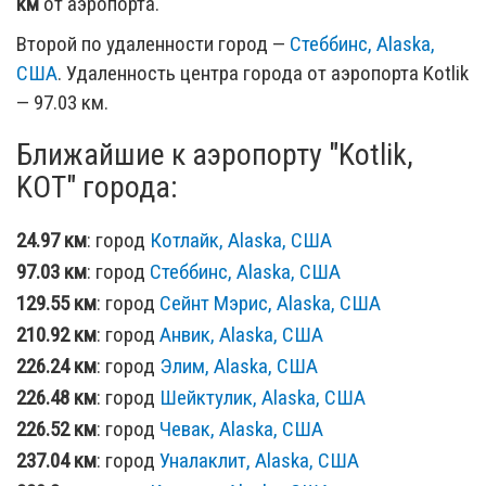
км
от аэропорта.
Второй по удаленности город —
Стеббинс, Alaska,
США
. Удаленность центра города от аэропорта Kotlik
— 97.03 км.
Ближайшие к аэропорту "Kotlik,
KOT" города:
24.97 км
: город
Котлайк, Alaska, США
97.03 км
: город
Стеббинс, Alaska, США
129.55 км
: город
Сейнт Мэрис, Alaska, США
210.92 км
: город
Анвик, Alaska, США
226.24 км
: город
Элим, Alaska, США
226.48 км
: город
Шейктулик, Alaska, США
226.52 км
: город
Чевак, Alaska, США
237.04 км
: город
Уналаклит, Alaska, США