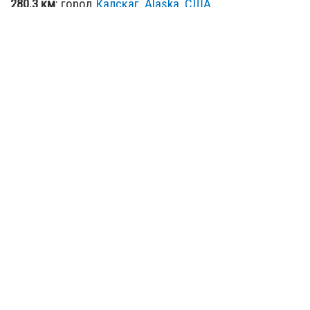
280.3 км
: город
Калскаг, Alaska, США