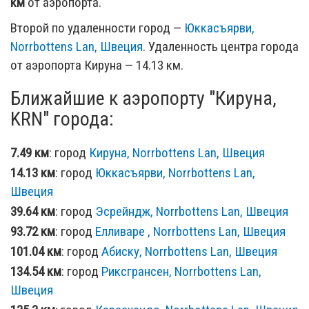
км
от аэропорта.
Второй по удаленности город —
Юккасъярви,
Norrbottens Lan, Швеция
. Удаленность центра города
от аэропорта Кируна — 14.13 км.
Ближайшие к аэропорту "Кируна,
KRN" города:
7.49 км
: город
Кируна, Norrbottens Lan, Швеция
14.13 км
: город
Юккасъярви, Norrbottens Lan,
Швеция
39.64 км
: город
Эсрейндж, Norrbottens Lan, Швеция
93.72 км
: город
Елливаре , Norrbottens Lan, Швеция
101.04 км
: город
Абиску, Norrbottens Lan, Швеция
134.54 км
: город
Риксгрансен, Norrbottens Lan,
Швеция