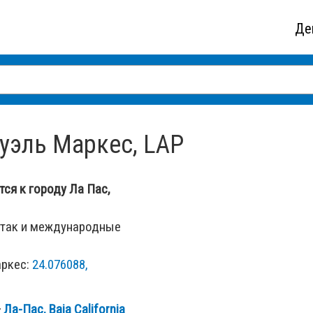
Де
уэль Маркес, LAP
ся к городу Ла Пас,
 так и международные
аркес:
24.076088,
—
Ла-Пас, Baja California