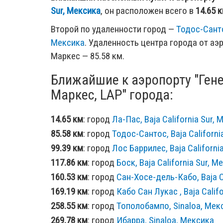
Sur, Мексика
, он расположен всего в
14.65 
Второй по удаленности город —
Тодос-Сантос
Мексика
. Удаленность центра города от аэ
Маркес — 85.58 км.
Ближайшие к аэропорту "Ген
Маркес, LAP" города:
14.65 км
: город
Ла-Пас, Baja California Sur,
85.58 км
: город
Тодос-Сантос, Baja Californi
99.39 км
: город
Лос Баррилес, Baja Californi
117.86 км
: город
Боск, Baja California Sur, М
160.53 км
: город
Сан-Хосе-дель-Кабо, Baja C
169.19 км
: город
Кабо Сан Лукас , Baja Calif
258.55 км
: город
Тополобампо, Sinaloa, Мек
269.78 км
: город
Ибарра, Sinaloa, Мексика