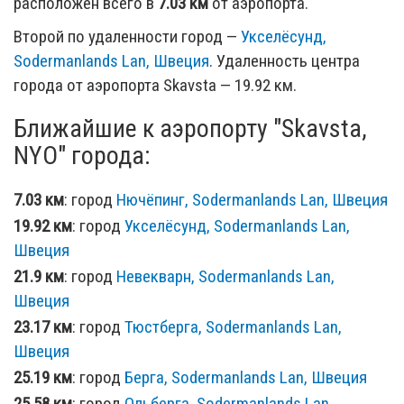
расположен всего в
7.03 км
от аэропорта.
Второй по удаленности город —
Укселёсунд,
Sodermanlands Lan, Швеция
. Удаленность центра
города от аэропорта Skavsta — 19.92 км.
Ближайшие к аэропорту "Skavsta,
NYO" города:
7.03 км
: город
Нючёпинг, Sodermanlands Lan, Швеция
19.92 км
: город
Укселёсунд, Sodermanlands Lan,
Швеция
21.9 км
: город
Невекварн, Sodermanlands Lan,
Швеция
23.17 км
: город
Тюстберга, Sodermanlands Lan,
Швеция
25.19 км
: город
Берга, Sodermanlands Lan, Швеция
25.58 км
: город
Ольберга, Sodermanlands Lan,