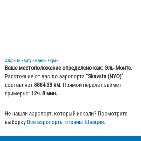
59.04 км
: город
Сёдерчёпинг , Ostergotlands Lan,
Швеция
61.17 км
: город
Ерна, Stockholms Lan, Швеция
Открыть карту на весь экран
Ваше местоположение определено как:
Эль-Монте
.
Расстояние от вас до аэропорта
"Skavsta (NYO)"
составляет
8884.33
км
. Прямой перелет займет
примерно:
12ч. 8 мин.
Не нашли аэропорт, который искали? Посмотрите
выборку
Все аэропорты страны Швеция
.