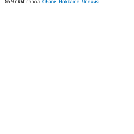
56.97 км
: город
Юбари, Hokkaido, Япония
70.69 км
: город
Русуцу, Hokkaido, Япония
71.46 км
: город
Сунагава, Hokkaido, Япония
73.63 км
: город
Маккари, Hokkaido, Япония
77.97 км
: город
Такикава, Hokkaido, Япония