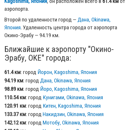
Kagoshima, Япония
, он расположен всего в
61.4 км
от
аэропорта.
Второй по удаленности город —
Дана, Okinawa,
Япония
. Удаленность центра города от аэропорта
Окино-Эрабу — 94.19 км.
Ближайшие к аэропорту "Окино-
Эрабу, OKE" города:
61.4 км
: город
Йорон, Kagoshima, Япония
94.19 км
: город
Дана, Okinawa, Япония
98.89 км
: город
Йоро, Kagoshima, Япония
110.54 км
: город
Кунигами, Okinawa, Япония
120.91 км
: город
Китен, Kagoshima, Япония
133.37 км
: город
Накидзин, Okinawa, Япония
142.12 км
: город
Мотобу, Okinawa, Япония