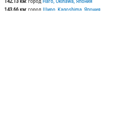
142.13 км
: город
Наго, Okinawa, Япония
143.66 км
: город
Широ, Kagoshima, Япония