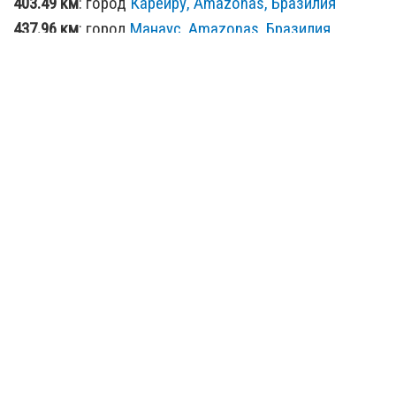
403.49 км
: город
Карейру, Amazonas, Бразилия
437.96 км
: город
Манаус, Amazonas, Бразилия
445.15 км
: город
Президенти-Фигейреду, Amazonas,
Бразилия
450.58 км
: город
Ирандуба, Amazonas, Бразилия
557.34 км
: город
Нову-Айран, Amazonas, Бразилия
582.62 км
: город
Терра Нова, Para, Бразилия