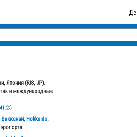
Де
, Япония (RIS, JP).
 так и международные
41.25
—
Вакканай, Hokkaido,
аэропорта.