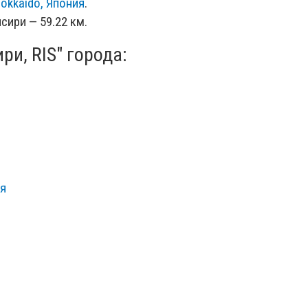
okkaido, Япония
.
сири — 59.22 км.
и, RIS" города:
ия
ь, Россия
асть, Россия