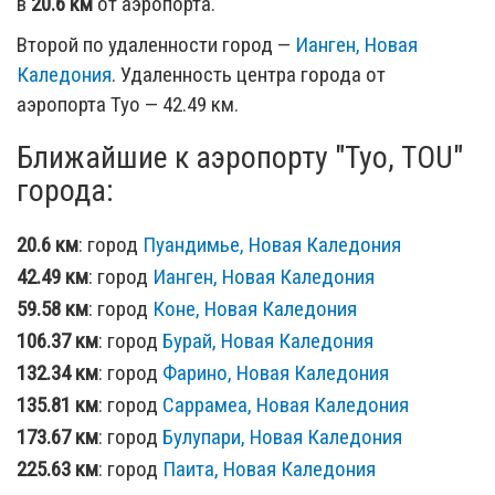
в
20.6 км
от аэропорта.
Второй по удаленности город —
Ианген, Новая
Каледония
. Удаленность центра города от
аэропорта Туо — 42.49 км.
Ближайшие к аэропорту "Туо, TOU"
города:
20.6 км
: город
Пуандимье, Новая Каледония
42.49 км
: город
Ианген, Новая Каледония
59.58 км
: город
Коне, Новая Каледония
106.37 км
: город
Бурай, Новая Каледония
132.34 км
: город
Фарино, Новая Каледония
135.81 км
: город
Саррамеа, Новая Каледония
173.67 км
: город
Булупари, Новая Каледония
225.63 км
: город
Паита, Новая Каледония