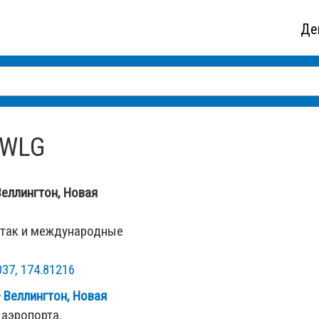
Де
 WLG
Веллингтон, Новая
 так и международные
037, 174.81216
—
Веллингтон, Новая
 аэропорта.