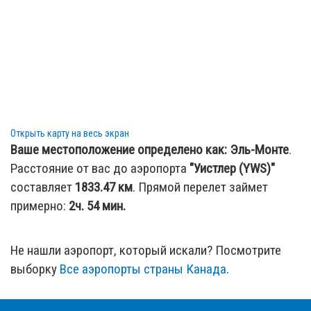
126.7 км
: город
Мейпл Ридж, British Columbia, Канада
159.56 км
: город
Нануз-Бэй, British Columbia, Канада
162.6 км
: город
Парксвилл, British Columbia, Канада
Открыть карту на весь экран
Ваше местоположение определено как:
Эль-Монте
.
Расстояние от вас до аэропорта
"Уистлер (YWS)"
составляет
1833.47
км
. Прямой перелет займет
примерно:
2ч. 54 мин.
Не нашли аэропорт, который искали? Посмотрите
выборку
Все аэропорты страны Канада
.