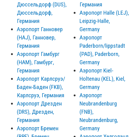
Дюссельдорф (DUS),
Германия
Дюссельдорф,
Аэропорт Halle (LEJ),
Германия
Leipzig-Halle,
Аэропорт Ганновер
Germany
(HAJ), Ганновер,
Аэропорт
Германия
Paderborn/lippstadt
Аэропорт Гамбург
(PAD), Paderborn,
(HAM), Гамбург,
Germany
Германия
Аэропорт Kiel-
Аэропорт Карлсруэ/
Holtenau (KEL), Kiel,
Баден-Баден (FKB),
Germany
Карлсруэ, Германия
Аэропорт
Аэропорт Дрезден
Neubrandenburg
(DRS), Дрезден,
(FNB),
Германия
Neubrandenburg,
Аэропорт Бремен
Germany
(BRE), Бремен,
Аэропорт Хелголанд