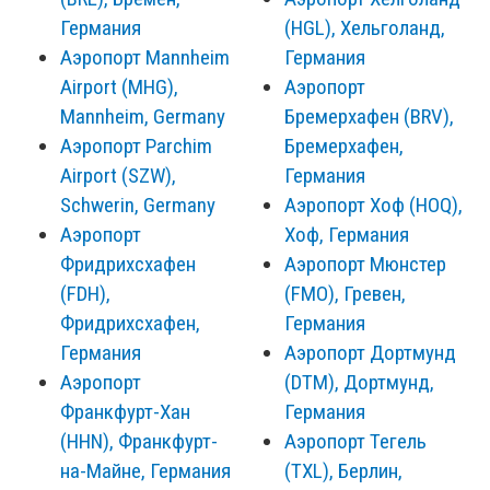
Германия
(HGL), Хельголанд,
Аэропорт Mannheim
Германия
Airport (MHG),
Аэропорт
Mannheim, Germany
Бремерхафен (BRV),
Аэропорт Parchim
Бремерхафен,
Airport (SZW),
Германия
Schwerin, Germany
Аэропорт Хоф (HOQ),
Аэропорт
Хоф, Германия
Фридрихсхафен
Аэропорт Мюнстер
(FDH),
(FMO), Гревен,
Фридрихсхафен,
Германия
Германия
Аэропорт Дортмунд
Аэропорт
(DTM), Дортмунд,
Франкфурт-Хан
Германия
(HHN), Франкфурт-
Аэропорт Тегель
на-Майне, Германия
(TXL), Берлин,