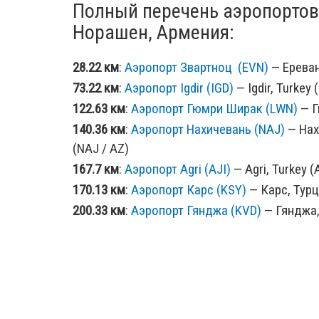
Полный перечень аэропортов
Норашен, Армения:
28.22 км
:
Аэропорт Звартноц (EVN)
— Ереван
73.22 км
:
Аэропорт Igdir (IGD)
— Igdir, Turkey 
122.63 км
:
Аэропорт Гюмри Ширак (LWN)
— Г
140.36 км
:
Аэропорт Нахичевань (NAJ)
— Нах
(NAJ / AZ)
167.7 км
:
Аэропорт Agri (AJI)
— Agri, Turkey (A
170.13 км
:
Аэропорт Карс (KSY)
— Карс, Турц
200.33 км
:
Аэропорт Гянджа (KVD)
— Гянджа,