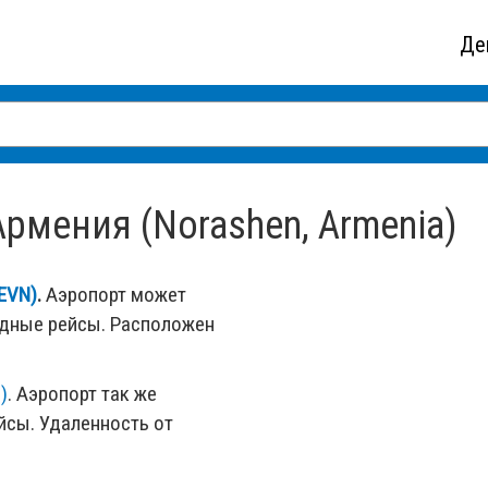
Де
рмения (Norashen, Armenia)
EVN)
.
Аэропорт может
одные рейсы. Расположен
D)
. Аэропорт так же
сы. Удаленность от