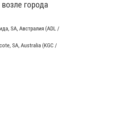
 возле города
да, SA, Австралия (ADL /
ote, SA, Australia (KGC /