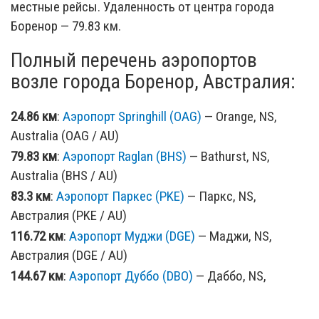
местные рейсы. Удаленность от центра города
Боренор — 79.83 км.
Полный перечень аэропортов
возле города Боренор, Австралия:
24.86 км
:
Аэропорт Springhill (OAG)
— Orange, NS,
Australia (OAG / AU)
79.83 км
:
Аэропорт Raglan (BHS)
— Bathurst, NS,
Australia (BHS / AU)
83.3 км
:
Аэропорт Паркес (PKE)
— Паркс, NS,
Австралия (PKE / AU)
116.72 км
:
Аэропорт Муджи (DGE)
— Маджи, NS,
Австралия (DGE / AU)
144.67 км
:
Аэропорт Дуббо (DBO)
— Даббо, NS,
Австралия (DBO / AU)