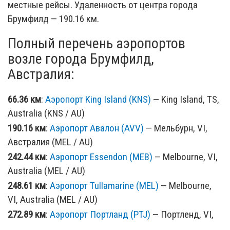
местные рейсы. Удаленность от центра города
Брумфилд — 190.16 км.
Полный перечень аэропортов
возле города Брумфилд,
Австралия:
66.36 км
:
Аэропорт King Island (KNS)
— King Island, TS,
Australia (KNS / AU)
190.16 км
:
Аэропорт Авалон (AVV)
— Мельбурн, VI,
Австралия (MEL / AU)
242.44 км
:
Аэропорт Essendon (MEB)
— Melbourne, VI,
Australia (MEL / AU)
248.61 км
:
Аэропорт Tullamarine (MEL)
— Melbourne,
VI, Australia (MEL / AU)
272.89 км
:
Аэропорт Портланд (PTJ)
— Портленд, VI,
Австралия (PTJ / AU)