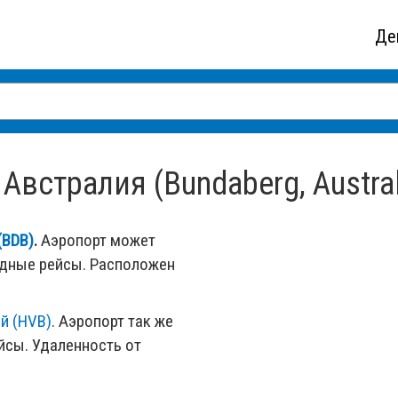
Де
Австралия (Bundaberg, Austral
(BDB)
.
Аэропорт может
одные рейсы. Расположен
й (HVB)
. Аэропорт так же
сы. Удаленность от