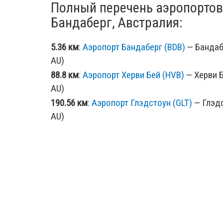
Полный перечень аэропортов
Бандаберг, Австралия:
5.36 км
:
Аэропорт Бандаберг (BDB)
— Бандабе
AU)
88.8 км
:
Аэропорт Херви Бей (HVB)
— Херви Б
AU)
190.56 км
:
Аэропорт Глэдстоун (GLT)
— Глэдс
AU)