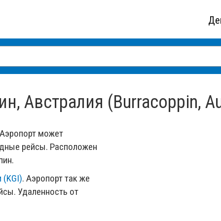
Де
, Австралия (Burracoppin, Aus
Аэропорт может
одные рейсы. Расположен
пин.
 (KGI)
. Аэропорт так же
сы. Удаленность от