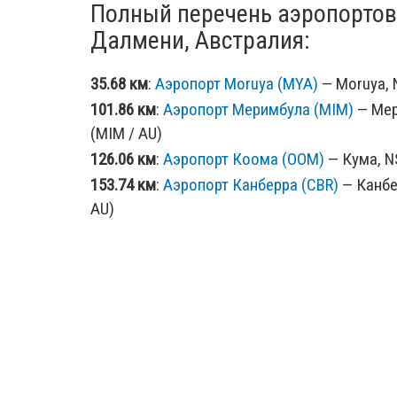
Полный перечень аэропортов
Далмени, Австралия:
35.68 км
:
Аэропорт Moruya (MYA)
— Moruya, N
101.86 км
:
Аэропорт Меримбула (MIM)
— Мер
(MIM / AU)
126.06 км
:
Аэропорт Коома (OOM)
— Кума, N
153.74 км
:
Аэропорт Канберра (CBR)
— Канбе
AU)