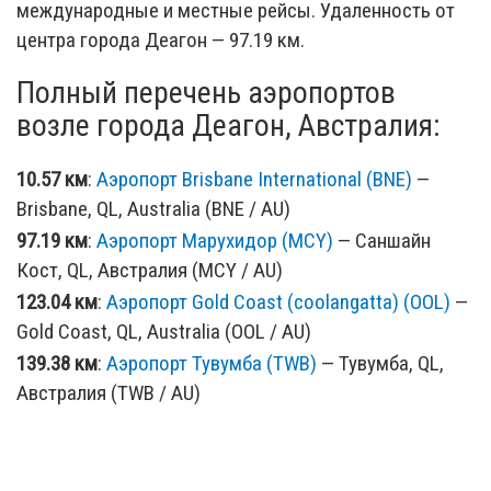
международные и местные рейсы. Удаленность от
центра города Деагон — 97.19 км.
Полный перечень аэропортов
возле города Деагон, Австралия:
10.57 км
:
Аэропорт Brisbane International (BNE)
—
Brisbane, QL, Australia (BNE / AU)
97.19 км
:
Аэропорт Марухидор (MCY)
— Саншайн
Кост, QL, Австралия (MCY / AU)
123.04 км
:
Аэропорт Gold Coast (coolangatta) (OOL)
—
Gold Coast, QL, Australia (OOL / AU)
139.38 км
:
Аэропорт Тувумба (TWB)
— Тувумба, QL,
Австралия (TWB / AU)