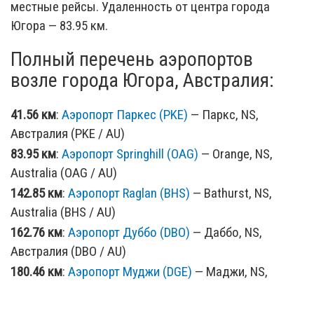
местные рейсы. Удаленность от центра города
Югора — 83.95 км.
Полный перечень аэропортов
возле города Югора, Австралия:
41.56 км
:
Аэропорт Паркес (PKE)
— Паркс, NS,
Австралия (PKE / AU)
83.95 км
:
Аэропорт Springhill (OAG)
— Orange, NS,
Australia (OAG / AU)
142.85 км
:
Аэропорт Raglan (BHS)
— Bathurst, NS,
Australia (BHS / AU)
162.76 км
:
Аэропорт Дуббо (DBO)
— Даббо, NS,
Австралия (DBO / AU)
180.46 км
:
Аэропорт Муджи (DGE)
— Маджи, NS,
Австралия (DGE / AU)