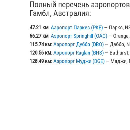
Полный перечень аэропортов
Гамбл, Австралия:
47.21 км
:
Аэропорт Паркес (PKE)
— Паркс, NS
66.27 км
:
Аэропорт Springhill (OAG)
— Orange, 
115.74 км
:
Аэропорт Дуббо (DBO)
— Даббо, N
120.56 км
:
Аэропорт Raglan (BHS)
— Bathurst,
128.49 км
:
Аэропорт Муджи (DGE)
— Маджи, N