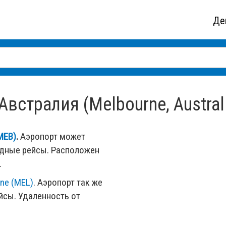
Де
встралия (Melbourne, Austral
MEB)
.
Аэропорт может
одные рейсы. Расположен
.
ine (MEL)
. Аэропорт так же
сы. Удаленность от