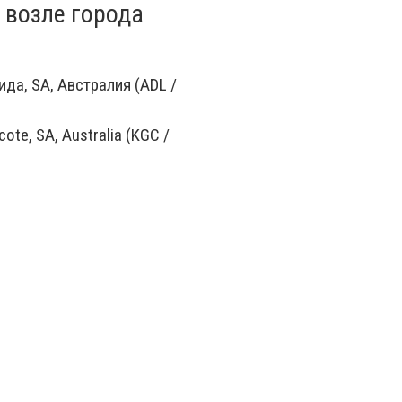
 возле города
да, SA, Австралия (ADL /
ote, SA, Australia (KGC /