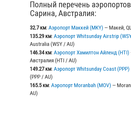
Полный перечень аэропортов
Сарина, Австралия:
32.7 км
:
Аэропорт Маккей (MKY)
— Макей, QL
135.29 км
:
Аэропорт Whitsunday Airstrip (WS
Australia (WSY / AU)
146.34 км
:
Аэропорт Хамилтон Айленд (HTI)
Австралия (HTI / AU)
149.27 км
:
Аэропорт Whitsunday Coast (PPP)
(PPP / AU)
165.5 км
:
Аэропорт Moranbah (MOV)
— Moranb
AU)