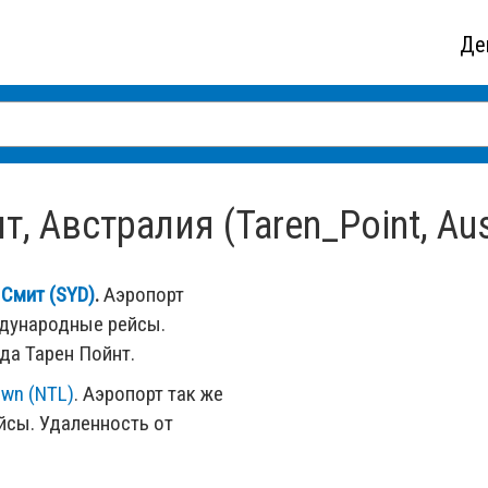
Де
 Австралия (Taren_Point, Aust
Смит (SYD)
.
Аэропорт
ждународные рейсы.
да Тарен Пойнт.
own (NTL)
. Аэропорт так же
сы. Удаленность от