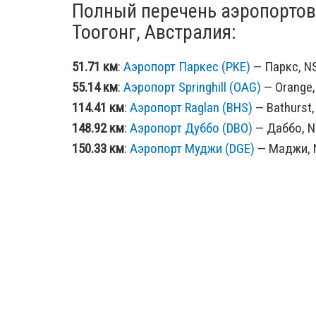
Полный перечень аэропортов
Тоогонг, Австралия:
51.71 км
:
Аэропорт Паркес (PKE)
— Паркс, NS
55.14 км
:
Аэропорт Springhill (OAG)
— Orange, 
114.41 км
:
Аэропорт Raglan (BHS)
— Bathurst,
148.92 км
:
Аэропорт Дуббо (DBO)
— Даббо, N
150.33 км
:
Аэропорт Муджи (DGE)
— Маджи, N