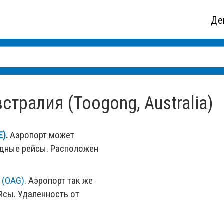
Де
стралия (Toogong, Australia)
E)
.
Аэропорт может
одные рейсы. Расположен
l (OAG)
. Аэропорт так же
сы. Удаленность от