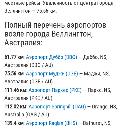
местные рейсы. Удаленность от центра города
Веллингтон — 75.56 км.
Полный перечень аэропортов
возле города Веллингтон,
Австралия:
61.77 км
:
Аэропорт Дуббо (DBO)
— Даббо, NS,
Австралия (DBO / AU)
75.56 км
:
Аэропорт Муджи (DGE)
— Маджи, NS,
Австралия (DGE / AU)
111.46 км
:
Аэропорт Паркес (PKE)
— Паркс, NS,
Австралия (PKE / AU)
112.02 км
:
Аэропорт Springhill (OAG)
— Orange, NS,
Australia (OAG / AU)
139.4 км
:
Аэропорт Raglan (BHS)
— Bathurst, NS,
Australia (BHS / AU)