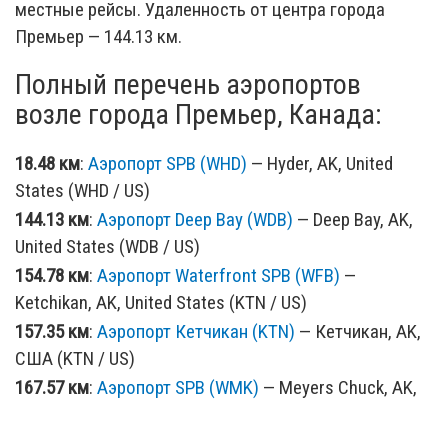
местные рейсы. Удаленность от центра города
Премьер — 144.13 км.
Полный перечень аэропортов
возле города Премьер, Канада:
18.48 км
:
Аэропорт SPB (WHD)
— Hyder, AK, United
States (WHD / US)
144.13 км
:
Аэропорт Deep Bay (WDB)
— Deep Bay, AK,
United States (WDB / US)
154.78 км
:
Аэропорт Waterfront SPB (WFB)
—
Ketchikan, AK, United States (KTN / US)
157.35 км
:
Аэропорт Кетчикан (KTN)
— Кетчикан, AK,
США (KTN / US)
167.57 км
:
Аэропорт SPB (WMK)
— Meyers Chuck, AK,
United States (WMK / US)
170.08 км
:
Аэропорт SPB (MTM)
— Metlakatla, AK,