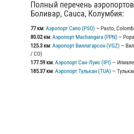
Полный перечень аэропортов
Боливар, Cauca, Колумбия:
77 км
:
Аэропорт Cano (PSO)
— Pasto, Colombi
80.02 км
:
Аэропорт Machangara (PPN)
— Popa
125.3 км
:
Аэропорт Виллагарсон (VGZ)
— Вил
/ CO)
177.59 км
:
Аэропорт Сан-Луис (IPI)
— Ипиалес
185.37 км
:
Аэропорт Тулькан (TUA)
— Тулькан