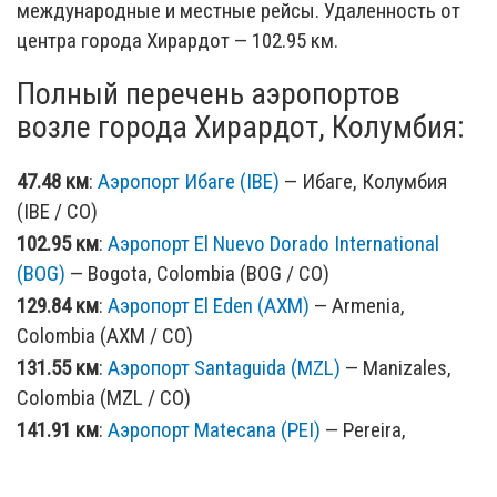
международные и местные рейсы. Удаленность от
центра города Хирардот — 102.95 км.
Полный перечень аэропортов
возле города Хирардот, Колумбия:
47.48 км
:
Аэропорт Ибаге (IBE)
— Ибаге, Колумбия
(IBE / CO)
102.95 км
:
Аэропорт El Nuevo Dorado International
(BOG)
— Bogota, Colombia (BOG / CO)
129.84 км
:
Аэропорт El Eden (AXM)
— Armenia,
Colombia (AXM / CO)
131.55 км
:
Аэропорт Santaguida (MZL)
— Manizales,
Colombia (MZL / CO)
141.91 км
:
Аэропорт Matecana (PEI)
— Pereira,
Colombia (PEI / CO)
167.39 км
:
Аэропорт La Vanguardia (VVC)
—