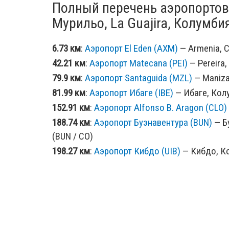
Полный перечень аэропортов
Мурильо, La Guajira, Колумби
6.73 км
:
Аэропорт El Eden (AXM)
— Armenia, C
42.21 км
:
Аэропорт Matecana (PEI)
— Pereira,
79.9 км
:
Аэропорт Santaguida (MZL)
— Maniza
81.99 км
:
Аэропорт Ибаге (IBE)
— Ибаге, Колу
152.91 км
:
Аэропорт Alfonso B. Aragon (CLO)
188.74 км
:
Аэропорт Буэнавентура (BUN)
— Б
(BUN / CO)
198.27 км
:
Аэропорт Кибдо (UIB)
— Кибдо, Ко