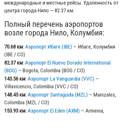
международные и местные рейсы. Удаленность от
центра города Нило — 82.37 км.
Полный перечень аэропортов
возле города Нило, Колумбия:
70.68 км
:
Аэропорт Ибаге (IBE)
— Ибаге, Колумбия
(IBE / CO)
82.37 км
:
Аэропорт El Nuevo Dorado International
(BOG)
— Bogota, Colombia (BOG / CO)
143.56 км
:
Аэропорт La Vanguardia (VVC)
—
Villavicencio, Colombia (VVC / CO)
148.45 км
:
Аэропорт Santaguida (MZL)
— Manizales,
Colombia (MZL / CO)
153.93 км
:
Аэропорт El Eden (AXM)
— Armenia,
Colombia (AXM / CO)
163.25 км
:
Аэропорт Lamacarena (LMC)
— Lamacarena,