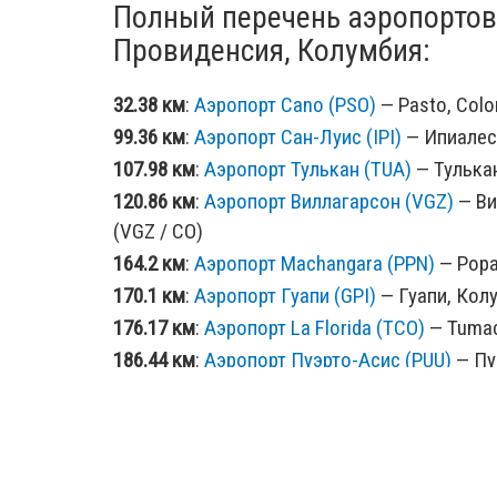
Полный перечень аэропортов
Провиденсия, Колумбия:
32.38 км
:
Аэропорт Cano (PSO)
— Pasto, Colo
99.36 км
:
Аэропорт Сан-Луис (IPI)
— Ипиалес,
107.98 км
:
Аэропорт Тулькан (TUA)
— Тулькан
120.86 км
:
Аэропорт Виллагарсон (VGZ)
— Ви
(VGZ / CO)
164.2 км
:
Аэропорт Machangara (PPN)
— Popa
170.1 км
:
Аэропорт Гуапи (GPI)
— Гуапи, Колу
176.17 км
:
Аэропорт La Florida (TCO)
— Tumac
186.44 км
:
Аэропорт Пуэрто-Асис (PUU)
— Пу
/ CO)